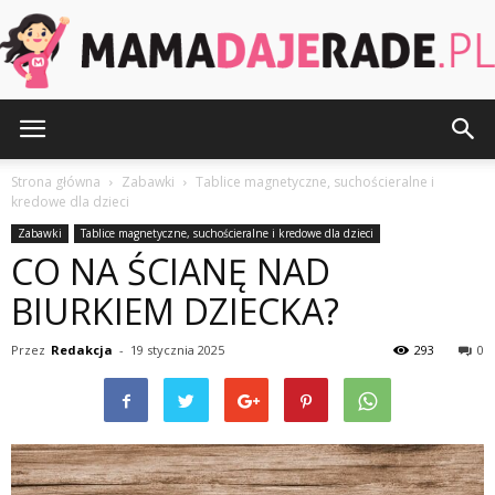
MamaDajeRade.pl
Strona główna
Zabawki
Tablice magnetyczne, suchościeralne i
kredowe dla dzieci
Zabawki
Tablice magnetyczne, suchościeralne i kredowe dla dzieci
CO NA ŚCIANĘ NAD
BIURKIEM DZIECKA?
Przez
Redakcja
-
19 stycznia 2025
293
0