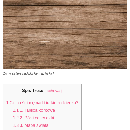
Co na ścianę nad biurkiem dziecka?
Spis Treści
[
schowaj
]
1
Co na ścianę nad biurkiem dziecka?
1.1
1. Tablica korkowa
1.2
2. Półki na książki
1.3
3. Mapa świata