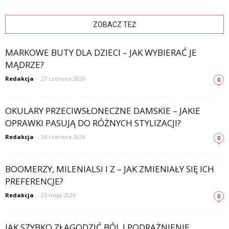
ZOBACZ TEŻ
MARKOWE BUTY DLA DZIECI – JAK WYBIERAĆ JE
MĄDRZE?
Redakcja
-
27 czerwca 2026
0
OKULARY PRZECIWSŁONECZNE DAMSKIE – JAKIE
OPRAWKI PASUJĄ DO RÓŻNYCH STYLIZACJI?
Redakcja
-
26 czerwca 2026
0
BOOMERZY, MILENIALSI I Z – JAK ZMIENIAŁY SIĘ ICH
PREFERENCJE?
Redakcja
-
25 maja 2026
0
JAK SZYBKO ZŁAGODZIĆ BÓL I PODRAŻNIENIE