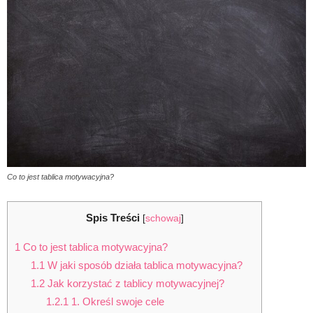
Co to jest tablica motywacyjna?
Spis Treści
[
schowaj
]
1
Co to jest tablica motywacyjna?
1.1
W jaki sposób działa tablica motywacyjna?
1.2
Jak korzystać z tablicy motywacyjnej?
1.2.1
1. Określ swoje cele