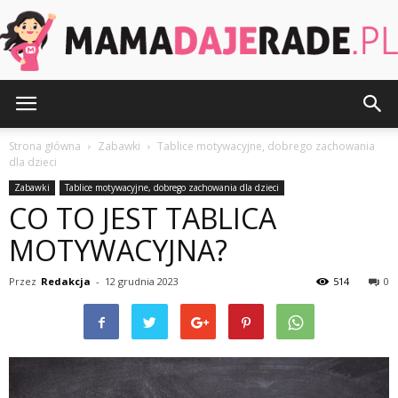
MamaDajeRade.pl
Strona główna
Zabawki
Tablice motywacyjne, dobrego zachowania
dla dzieci
Zabawki
Tablice motywacyjne, dobrego zachowania dla dzieci
CO TO JEST TABLICA
MOTYWACYJNA?
Przez
Redakcja
-
12 grudnia 2023
514
0