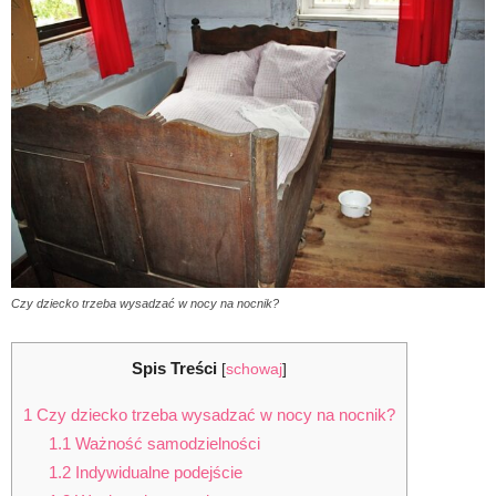
Czy dziecko trzeba wysadzać w nocy na nocnik?
Spis Treści
[
schowaj
]
1
Czy dziecko trzeba wysadzać w nocy na nocnik?
1.1
Ważność samodzielności
1.2
Indywidualne podejście