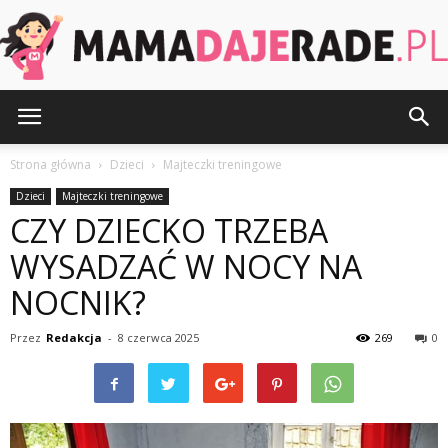
MamaDajeRade.pl
Strona główna
Dzieci
Majteczki treningowe
Dzieci
Majteczki treningowe
CZY DZIECKO TRZEBA
WYSADZAĆ W NOCY NA
NOCNIK?
Przez
Redakcja
-
8 czerwca 2025
269
0