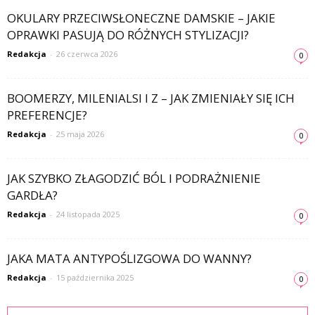
OKULARY PRZECIWSŁONECZNE DAMSKIE – JAKIE
OPRAWKI PASUJĄ DO RÓŻNYCH STYLIZACJI?
Redakcja
-
26 czerwca 2026
0
BOOMERZY, MILENIALSI I Z – JAK ZMIENIAŁY SIĘ ICH
PREFERENCJE?
Redakcja
-
25 maja 2026
0
JAK SZYBKO ZŁAGODZIĆ BÓL I PODRAŻNIENIE
GARDŁA?
Redakcja
-
24 listopada 2025
0
JAKA MATA ANTYPOŚLIZGOWA DO WANNY?
Redakcja
-
15 października 2025
0