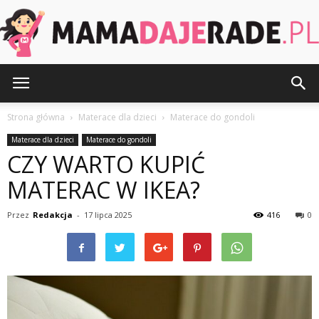
MamaDajeRade.pl
Strona główna
Materace dla dzieci
Materace do gondoli
Materace dla dzieci
Materace do gondoli
CZY WARTO KUPIĆ
MATERAC W IKEA?
Przez
Redakcja
-
17 lipca 2025
416
0