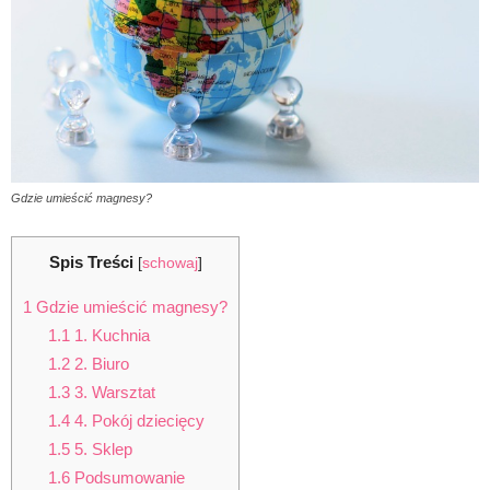
Gdzie umieścić magnesy?
Spis Treści
[
schowaj
]
1
Gdzie umieścić magnesy?
1.1
1. Kuchnia
1.2
2. Biuro
1.3
3. Warsztat
1.4
4. Pokój dziecięcy
1.5
5. Sklep
1.6
Podsumowanie