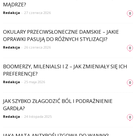
MĄDRZE?
Redakcja
-
27 czerwca 2026
0
OKULARY PRZECIWSŁONECZNE DAMSKIE – JAKIE
OPRAWKI PASUJĄ DO RÓŻNYCH STYLIZACJI?
Redakcja
-
26 czerwca 2026
0
BOOMERZY, MILENIALSI I Z – JAK ZMIENIAŁY SIĘ ICH
PREFERENCJE?
Redakcja
-
25 maja 2026
0
JAK SZYBKO ZŁAGODZIĆ BÓL I PODRAŻNIENIE
GARDŁA?
Redakcja
-
24 listopada 2025
0
JAKA MATA ANTYPOŚLIZGOWA DO WANNY?