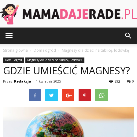
MamaDajeRade.pl
Strona główna
Dom i ogród
Magnesy dla dzieci na tablicę, lodówkę
Dom i ogród
Magnesy dla dzieci na tablicę, lodówkę
GDZIE UMIEŚCIĆ MAGNESY?
Przez
Redakcja
-
1 kwietnia 2025
292
0