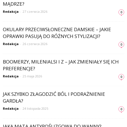
MĄDRZE?
Redakcja
-
27 czerwca 2026
0
OKULARY PRZECIWSŁONECZNE DAMSKIE – JAKIE
OPRAWKI PASUJĄ DO RÓŻNYCH STYLIZACJI?
Redakcja
-
26 czerwca 2026
0
BOOMERZY, MILENIALSI I Z – JAK ZMIENIAŁY SIĘ ICH
PREFERENCJE?
Redakcja
-
25 maja 2026
0
JAK SZYBKO ZŁAGODZIĆ BÓL I PODRAŻNIENIE
GARDŁA?
Redakcja
-
24 listopada 2025
0
JAKA MATA ANTYPOŚLIZGOWA DO WANNY?