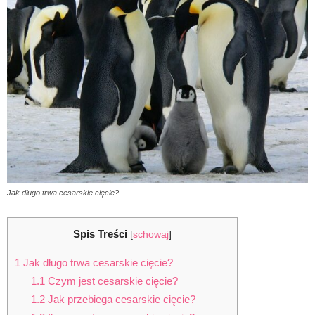
Jak długo trwa cesarskie cięcie?
Spis Treści
[
schowaj
]
1
Jak długo trwa cesarskie cięcie?
1.1
Czym jest cesarskie cięcie?
1.2
Jak przebiega cesarskie cięcie?