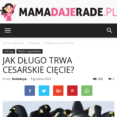
MamaDajeRade.pl
Strona główna
Zakupy
Majtki poporodowe
Zakupy
Majtki poporodowe
JAK DŁUGO TRWA
CESARSKIE CIĘCIE?
Przez
Redakcja
-
9 grudnia 2024
326
0