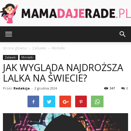
MamaDajeRade.pl
Strona główna
Zabawki
Minilalki
Zabawki
Minilalki
JAK WYGLĄDA NAJDROŻSZA
LALKA NA ŚWIECIE?
Przez
Redakcja
-
2 grudnia 2024
347
0