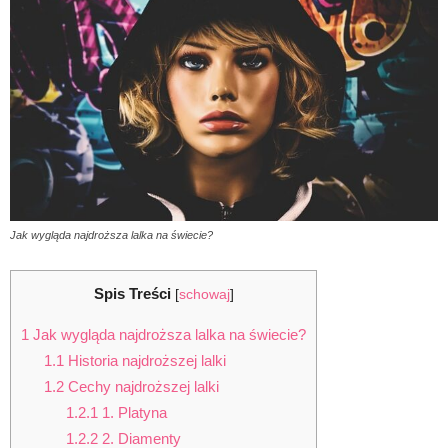
Jak wygląda najdroższa lalka na świecie?
Spis Treści
[
schowaj
]
1
Jak wygląda najdroższa lalka na świecie?
1.1
Historia najdroższej lalki
1.2
Cechy najdroższej lalki
1.2.1
1. Platyna
1.2.2
2. Diamenty