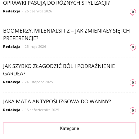
OPRAWKI PASUJĄ DO RÓŻNYCH STYLIZACJI?
Redakcja
-
26 czerwca 2026
0
BOOMERZY, MILENIALSI I Z – JAK ZMIENIAŁY SIĘ ICH
PREFERENCJE?
Redakcja
-
25 maja 2026
0
JAK SZYBKO ZŁAGODZIĆ BÓL I PODRAŻNIENIE
GARDŁA?
Redakcja
-
24 listopada 2025
0
JAKA MATA ANTYPOŚLIZGOWA DO WANNY?
Redakcja
-
15 października 2025
0
Kategorie