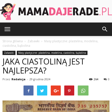
MamaDajeRade.pl
Strona główna
Zabawki
Masy plastyczne: plastelina, modelina,
ciastolina, bąbolina
Zabawki
Masy plastyczne: plastelina, modelina, ciastolina, bąbolina
JAKA CIASTOLINĄ JEST
NAJLEPSZA?
Przez
Redakcja
-
29 grudnia 2024
264
0