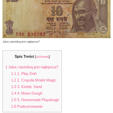
Jaka ciastoliną jest najlepsza?
Spis Treści
[
schowaj
]
1
Jaka ciastoliną jest najlepsza?
1.1
1. Play-Doh
1.2
2. Crayola Model Magic
1.3
3. Kinetic Sand
1.4
4. Moon Dough
1.5
5. Homemade Playdough
1.6
Podsumowanie