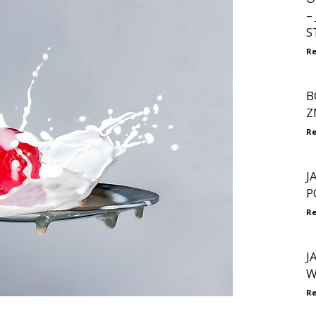
–
S
Re
B
Z
Re
J
P
Re
J
W
Re