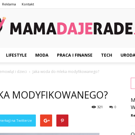
Reklama
Kontakt
LIFESTYLE
MODA
PRACA I FINANSE
TECH
UROD
MamaDajeRade.pl
mowląt i dzieci
Jaka woda do mleka modyfikowanego?
EKA MODYFIKOWANEGO?
M
W
321
0
Re
ierkaj) na Twitterze
O