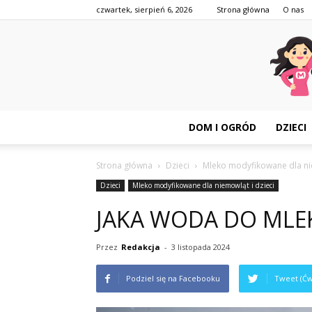
czwartek, sierpień 6, 2026
Strona główna
O nas
DOM I OGRÓD
DZIECI
Strona główna
Dzieci
Mleko modyfikowane dla nie
Dzieci
Mleko modyfikowane dla niemowląt i dzieci
JAKA WODA DO ML
Przez
Redakcja
-
3 listopada 2024
Podziel się na Facebooku
Tweet (Ćw