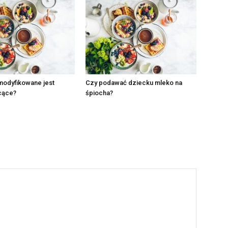
modyfikowane jest
Czy podawać dziecku mleko na
cące?
śpiocha?