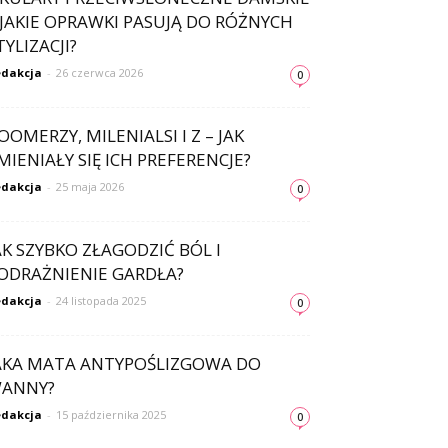
 JAKIE OPRAWKI PASUJĄ DO RÓŻNYCH
TYLIZACJI?
dakcja
-
26 czerwca 2026
0
OOMERZY, MILENIALSI I Z – JAK
MIENIAŁY SIĘ ICH PREFERENCJE?
dakcja
-
25 maja 2026
0
AK SZYBKO ZŁAGODZIĆ BÓL I
ODRAŻNIENIE GARDŁA?
dakcja
-
24 listopada 2025
0
AKA MATA ANTYPOŚLIZGOWA DO
ANNY?
dakcja
-
15 października 2025
0