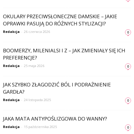
OKULARY PRZECIWSŁONECZNE DAMSKIE – JAKIE
OPRAWKI PASUJĄ DO RÓŻNYCH STYLIZACJI?
Redakcja
-
26 czerwca 2026
0
BOOMERZY, MILENIALSI I Z – JAK ZMIENIAŁY SIĘ ICH
PREFERENCJE?
Redakcja
-
25 maja 2026
0
JAK SZYBKO ZŁAGODZIĆ BÓL I PODRAŻNIENIE
GARDŁA?
Redakcja
-
24 listopada 2025
0
JAKA MATA ANTYPOŚLIZGOWA DO WANNY?
Redakcja
-
15 października 2025
0