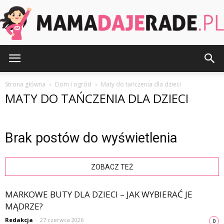
MamaDajeRade.pl
Strona główna
Dom i ogród
Maty do tańczenia dla dzieci
MATY DO TAŃCZENIA DLA DZIECI
Brak postów do wyświetlenia
ZOBACZ TEŻ
MARKOWE BUTY DLA DZIECI – JAK WYBIERAĆ JE
MĄDRZE?
Redakcja
-
27 czerwca 2026
0