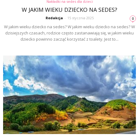
Nakładki na sedes dla dzieci
W JAKIM WIEKU DZIECKO NA SEDES?
Redakcja
-
15 stycznia 2025
0
W jakim wieku dziecko na sedes? W jakim wieku dziecko na sedes? W
dzisiejszych czasach, rodzice często zastanawiają się, w jakim wieku
dziecko powinno zacząć korzystać z toalety. Jest to...