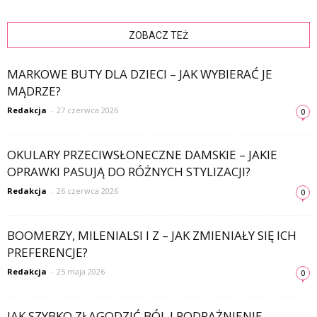
ZOBACZ TEŻ
MARKOWE BUTY DLA DZIECI – JAK WYBIERAĆ JE
MĄDRZE?
Redakcja
-
27 czerwca 2026
0
OKULARY PRZECIWSŁONECZNE DAMSKIE – JAKIE
OPRAWKI PASUJĄ DO RÓŻNYCH STYLIZACJI?
Redakcja
-
26 czerwca 2026
0
BOOMERZY, MILENIALSI I Z – JAK ZMIENIAŁY SIĘ ICH
PREFERENCJE?
Redakcja
-
25 maja 2026
0
JAK SZYBKO ZŁAGODZIĆ BÓL I PODRAŻNIENIE