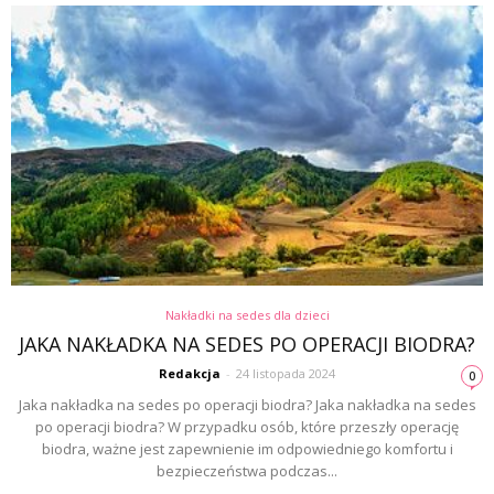
Nakładki na sedes dla dzieci
JAKA NAKŁADKA NA SEDES PO OPERACJI BIODRA?
Redakcja
-
24 listopada 2024
0
Jaka nakładka na sedes po operacji biodra? Jaka nakładka na sedes
po operacji biodra? W przypadku osób, które przeszły operację
biodra, ważne jest zapewnienie im odpowiedniego komfortu i
bezpieczeństwa podczas...