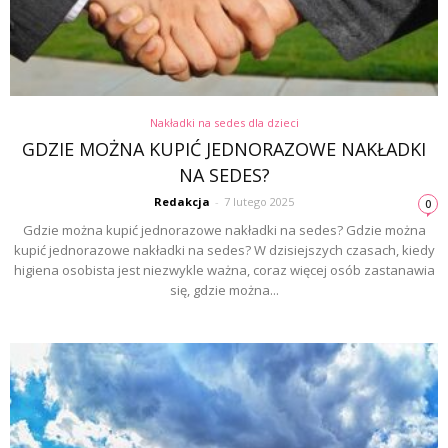
Nakładki na sedes dla dzieci
GDZIE MOŻNA KUPIĆ JEDNORAZOWE NAKŁADKI
NA SEDES?
Redakcja
-
7 lutego 2025
0
Gdzie można kupić jednorazowe nakładki na sedes? Gdzie można
kupić jednorazowe nakładki na sedes? W dzisiejszych czasach, kiedy
higiena osobista jest niezwykle ważna, coraz więcej osób zastanawia
się, gdzie można...