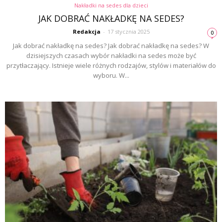
Nakładki na sedes dla dzieci
JAK DOBRAĆ NAKŁADKĘ NA SEDES?
Redakcja
-
17 stycznia 2025
0
Jak dobrać nakładkę na sedes? Jak dobrać nakładkę na sedes? W
dzisiejszych czasach wybór nakładki na sedes może być
przytłaczający. Istnieje wiele różnych rodzajów, stylów i materiałów do
wyboru. W...