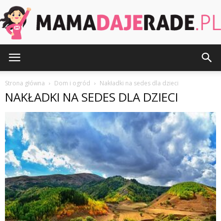
MamaDajeRade.pl
Strona główna
Dom i ogród
Nakładki na sedes dla dzieci
NAKŁADKI NA SEDES DLA DZIECI