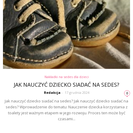
Nakładki na sedes dla dzieci
JAK NAUCZYĆ DZIECKO SIADAĆ NA SEDES?
Redakcja
-
17 grudnia 2024
0
Jak nauczyć dziecko siadać na sedes? Jak nauczyć dziecko siadać na
sedes? Wprowadzenie do tematu: Nauczenie dziecka korzystania z
toalety jest ważnym etapem w jego rozwoju. Proces ten może być
czasami...