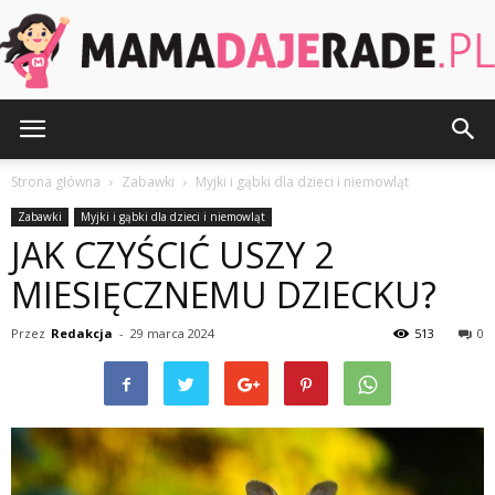
MamaDajeRade.pl
Strona główna
Zabawki
Myjki i gąbki dla dzieci i niemowląt
Zabawki
Myjki i gąbki dla dzieci i niemowląt
JAK CZYŚCIĆ USZY 2
MIESIĘCZNEMU DZIECKU?
Przez
Redakcja
-
29 marca 2024
513
0