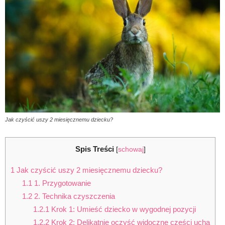
Jak czyścić uszy 2 miesięcznemu dziecku?
Spis Treści
[
schowaj
]
1
Jak czyścić uszy 2 miesięcznemu dziecku?
1.1
1. Przygotowanie
1.2
2. Technika czyszczenia
1.2.1
Krok 1: Umieść dziecko w wygodnej pozycji
1.2.2
Krok 2: Delikatnie oczyść widoczne części ucha